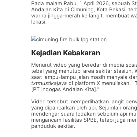
Pada malam Rabu, 1 April 2026, sebuah Stas
Andalan Kita di Cimuning, Kota Bekasi, te
warna jingga‑merah ke langit, membuat war
lokasi.
Kejadian Kebakaran
Menurut video yang beredar di media sosia
tebal yang menutupi area sekitar stasiun. 
saat lampu-lampu jalan masih menyala dan 
txtmustikajaya
di platform X menuliskan, "
[PT Indogas Andalan Kita]."
Video tersebut memperlihatkan langit ber
yang dipancarkan oleh api. Sejumlah orang
mendengar suara ledakan sebelum api mula
mengancam fasilitas SPBE, tetapi juga me
penduduk sekitar.