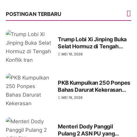
POSTINGAN TERBARU
Trump Lobi Xi Jinping Buka
Selat Hormuz di Tengah
Konflik Iran
MEI 16, 2026
PKB Kumpulkan 250 Ponpes
Bahas Darurat Kekerasan
Seksual
MEI 16, 2026
Menteri Dody Panggil
Pulang 2 ASN PU yang