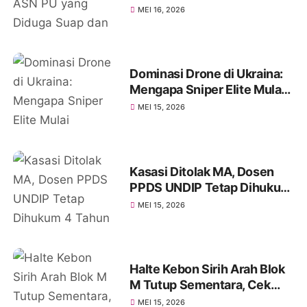
Diduga Suap dan Flexing
MEI 16, 2026
Dominasi Drone di Ukraina:
Mengapa Sniper Elite Mulai
Terpinggirkan?
MEI 15, 2026
Kasasi Ditolak MA, Dosen
PPDS UNDIP Tetap Dihukum
4 Tahun Penjara
MEI 15, 2026
Halte Kebon Sirih Arah Blok
M Tutup Sementara, Cek
Jadwalnya
MEI 15, 2026