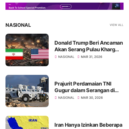
NASIONAL
VIEW ALL
Donald Trump Beri Ancaman
Akan Serang Pulau Kharg
Bila Kesepakatan Damai
NASIONAL
MAR 31, 2026
dengan Iran Gagal
Prajurit Perdamaian TNI
Gugur dalam Serangan di
Libanon, Israel Diduga yang
NASIONAL
MAR 30, 2026
Menyerang
Iran Hanya Izinkan Beberapa