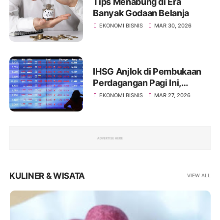
Tips Menabung di Era
Banyak Godaan Belanja
EKONOMI BISNIS
MAR 30, 2026
IHSG Anjlok di Pembukaan
Perdagangan Pagi Ini,
Diprediksi Masih Akan
EKONOMI BISNIS
MAR 27, 2026
Merosot
KULINER & WISATA
VIEW ALL