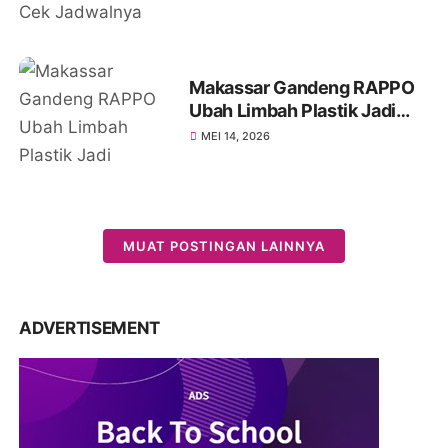
Makassar Gandeng RAPPO
Ubah Limbah Plastik Jadi
Produk Fesyen
MEI 14, 2026
MUAT POSTINGAN LAINNYA
ADVERTISEMENT