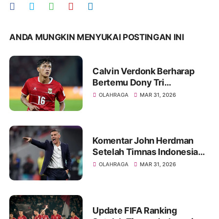
ANDA MUNGKIN MENYUKAI POSTINGAN INI
Calvin Verdonk Berharap
Bertemu Dony Tri
Pamungkas di Eropa
OLAHRAGA
MAR 31, 2026
Komentar John Herdman
Setelah Timnas Indonesia
Kalah Tipis dari Bulgaria
OLAHRAGA
MAR 31, 2026
Update FIFA Ranking