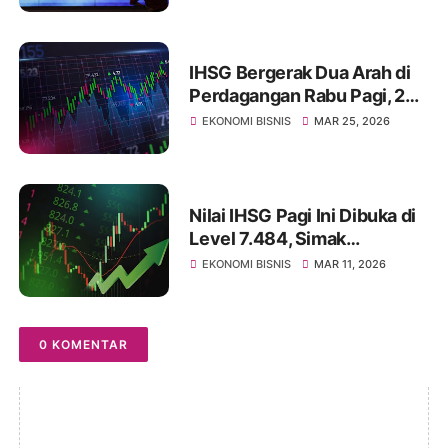
IHSG Bergerak Dua Arah di
Perdagangan Rabu Pagi, 25
Maret 2026, Pasca Libur
EKONOMI BISNIS
MAR 25, 2026
Panjang
Nilai IHSG Pagi Ini Dibuka di
Level 7.484, Simak
Ulasannya
EKONOMI BISNIS
MAR 11, 2026
0 KOMENTAR