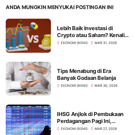
ANDA MUNGKIN MENYUKAI POSTINGAN INI
Lebih Baik Investasi di
Crypto atau Saham? Kenali
Jenis Risikonya Juga
EKONOMI BISNIS
MAR 31, 2026
Tips Menabung di Era
Banyak Godaan Belanja
EKONOMI BISNIS
MAR 30, 2026
IHSG Anjlok di Pembukaan
Perdagangan Pagi Ini,
Diprediksi Masih Akan
EKONOMI BISNIS
MAR 27, 2026
Merosot