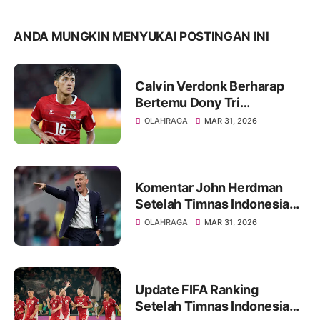
ANDA MUNGKIN MENYUKAI POSTINGAN INI
Calvin Verdonk Berharap
Bertemu Dony Tri
Pamungkas di Eropa
OLAHRAGA
MAR 31, 2026
Komentar John Herdman
Setelah Timnas Indonesia
Kalah Tipis dari Bulgaria
OLAHRAGA
MAR 31, 2026
Update FIFA Ranking
Setelah Timnas Indonesia