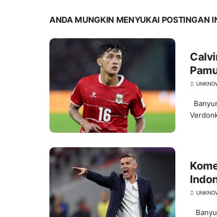
ANDA MUNGKIN MENYUKAI POSTINGAN I
Calvi
Pamu
UNKNO
Banyuma
Verdonk
Kome
Indon
UNKNO
Banyum