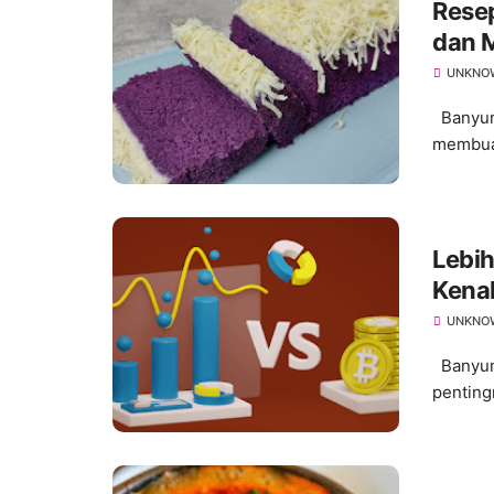
Rese
dan 
UNKNO
Banyuma
membuat
Lebih
Kenal
UNKNO
Banyuma
penting