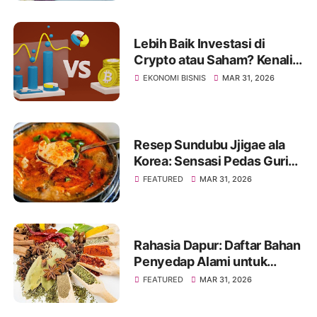
Lebih Baik Investasi di
Crypto atau Saham? Kenali
Jenis Risikonya Juga
EKONOMI BISNIS
MAR 31, 2026
Resep Sundubu Jjigae ala
Korea: Sensasi Pedas Gurih
yang Menghangatkan Tubuh
FEATURED
MAR 31, 2026
Rahasia Dapur: Daftar Bahan
Penyedap Alami untuk
Masakan Jadi Lebih Enak
FEATURED
MAR 31, 2026