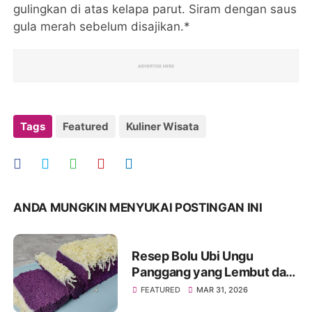
gulingkan di atas kelapa parut. Siram dengan saus
gula merah sebelum disajikan.*
Tags
Featured
Kuliner Wisata
ANDA MUNGKIN MENYUKAI POSTINGAN INI
Resep Bolu Ubi Ungu
Panggang yang Lembut dan
Mengembang Sempurna
FEATURED
MAR 31, 2026