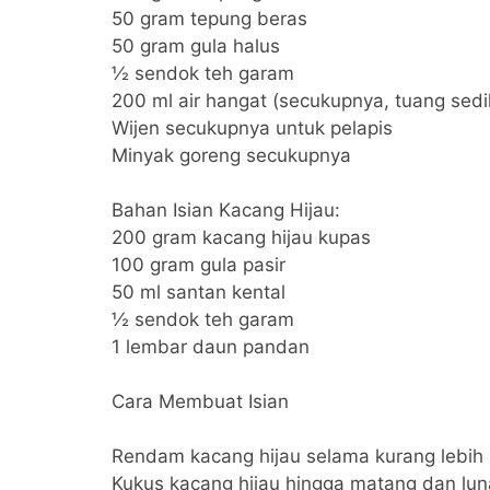
50 gram tepung beras
50 gram gula halus
½ sendok teh garam
200 ml air hangat (secukupnya, tuang sedik
Wijen secukupnya untuk pelapis
Minyak goreng secukupnya
Bahan Isian Kacang Hijau:
200 gram kacang hijau kupas
100 gram gula pasir
50 ml santan kental
½ sendok teh garam
1 lembar daun pandan
Cara Membuat Isian
Rendam kacang hijau selama kurang lebih 
Kukus kacang hijau hingga matang dan lun