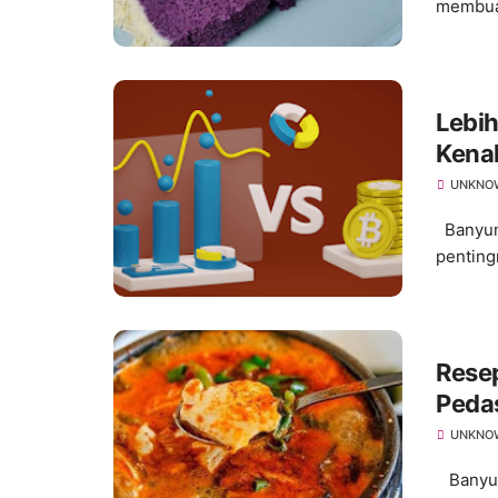
membuat
Lebih
Kenal
UNKNO
Banyuma
penting
Resep
Peda
UNKNO
Banyuma