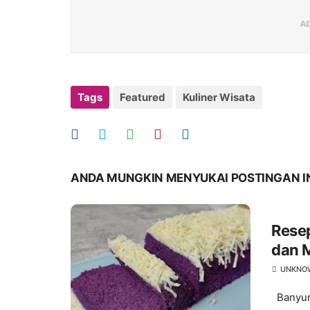
Tags
Featured
Kuliner Wisata
ANDA MUNGKIN MENYUKAI POSTINGAN I
Rese
dan 
UNKNO
Banyuma