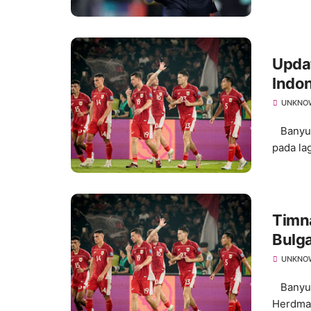
Updat
Indon
UNKNO
Banyuma
pada lag
Timn
Bulga
UNKNO
Banyuma
Herdman 