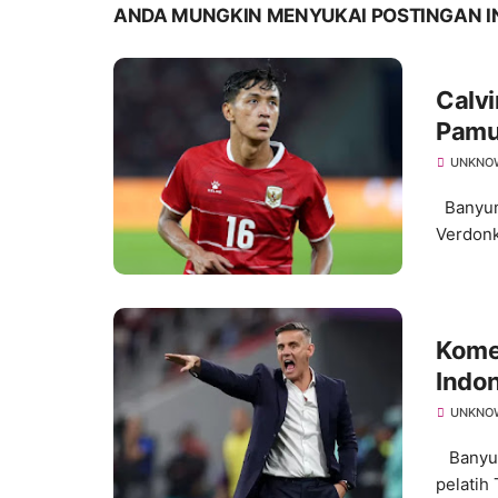
ANDA MUNGKIN MENYUKAI POSTINGAN I
Calvi
Pamu
UNKNO
Banyuma
Verdonk
Kome
Indon
UNKNO
Banyum
pelatih