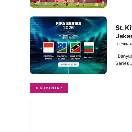
St. K
Jaka
UNKNO
Banyuma
Series 
0 KOMENTAR