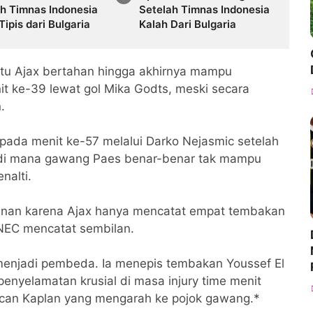
ah Timnas Indonesia
Setelah Timnas Indonesia
Tipis dari Bulgaria
Kalah Dari Bulgaria
u Ajax bertahan hingga akhirnya mampu
t ke-39 lewat gol Mika Godts, meski secara
.
pada menit ke-57 melalui Darko Nejasmic setelah
n di mana gawang Paes benar-benar tak mampu
enalti.
minan karena Ajax hanya mencatat empat tembakan
 NEC mencatat sembilan.
 menjadi pembeda. Ia menepis tembakan Youssef El
enyelamatan krusial di masa injury time menit
an Kaplan yang mengarah ke pojok gawang.*