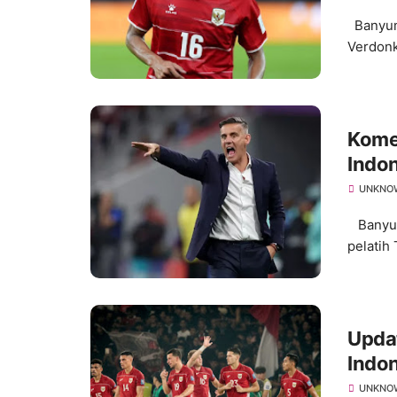
Banyuma
Verdonk
Kome
Indon
UNKNO
Banyum
pelatih
Updat
Indon
UNKNO