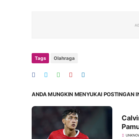
Tags
Olahraga
ANDA MUNGKIN MENYUKAI POSTINGAN I
Calvi
Pamu
UNKNO