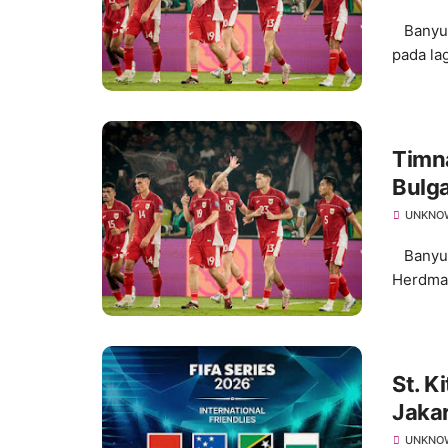
Banyuma
pada lag
Timn
Bulga
UNKNO
Banyuma
Herdman 
St. K
Jaka
UNKNO