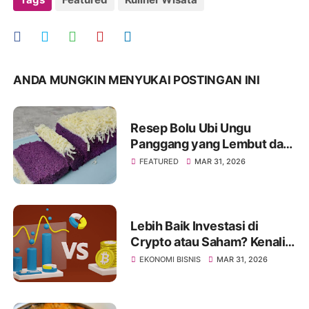
ANDA MUNGKIN MENYUKAI POSTINGAN INI
Resep Bolu Ubi Ungu
Panggang yang Lembut dan
Mengembang Sempurna
FEATURED
MAR 31, 2026
Lebih Baik Investasi di
Crypto atau Saham? Kenali
Jenis Risikonya Juga
EKONOMI BISNIS
MAR 31, 2026