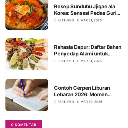
Resep Sundubu Jjigae ala
Korea: Sensasi Pedas Gurih
yang Menghangatkan Tubuh
FEATURED
MAR 31, 2026
Rahasia Dapur: Daftar Bahan
Penyedap Alami untuk
Masakan Jadi Lebih Enak
FEATURED
MAR 31, 2026
Contoh Cerpen Liburan
Lebaran 2026: Momen
Hangat Penuh Kenangan
FEATURED
MAR 30, 2026
0 KOMENTAR