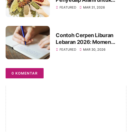
Masakan Jadi Lebih Enak
FEATURED
MAR 31, 2026
Contoh Cerpen Liburan
Lebaran 2026: Momen
Hangat Penuh Kenangan
FEATURED
MAR 30, 2026
0 KOMENTAR