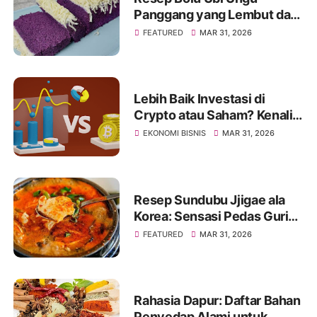
Panggang yang Lembut dan
Mengembang Sempurna
FEATURED
MAR 31, 2026
Lebih Baik Investasi di
Crypto atau Saham? Kenali
Jenis Risikonya Juga
EKONOMI BISNIS
MAR 31, 2026
Resep Sundubu Jjigae ala
Korea: Sensasi Pedas Gurih
yang Menghangatkan Tubuh
FEATURED
MAR 31, 2026
Rahasia Dapur: Daftar Bahan
Penyedap Alami untuk