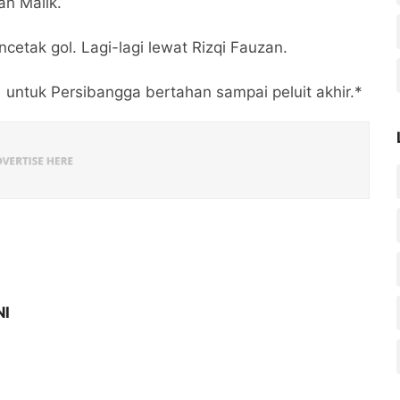
an Malik.
cetak gol. Lagi-lagi lewat Rizqi Fauzan.
1 untuk Persibangga bertahan sampai peluit akhir.*
NI