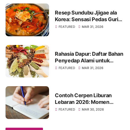
Resep Sundubu Jjigae ala
Korea: Sensasi Pedas Gurih
yang Menghangatkan Tubuh
FEATURED
MAR 31, 2026
Rahasia Dapur: Daftar Bahan
Penyedap Alami untuk
Masakan Jadi Lebih Enak
FEATURED
MAR 31, 2026
Contoh Cerpen Liburan
Lebaran 2026: Momen
Hangat Penuh Kenangan
FEATURED
MAR 30, 2026