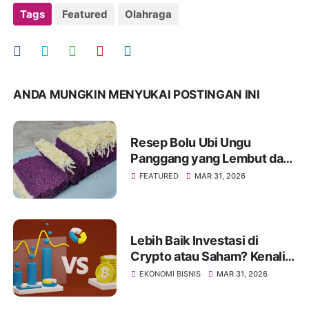
Tags
Featured
Olahraga
ANDA MUNGKIN MENYUKAI POSTINGAN INI
Resep Bolu Ubi Ungu
Panggang yang Lembut dan
Mengembang Sempurna
FEATURED
MAR 31, 2026
Lebih Baik Investasi di
Crypto atau Saham? Kenali
Jenis Risikonya Juga
EKONOMI BISNIS
MAR 31, 2026