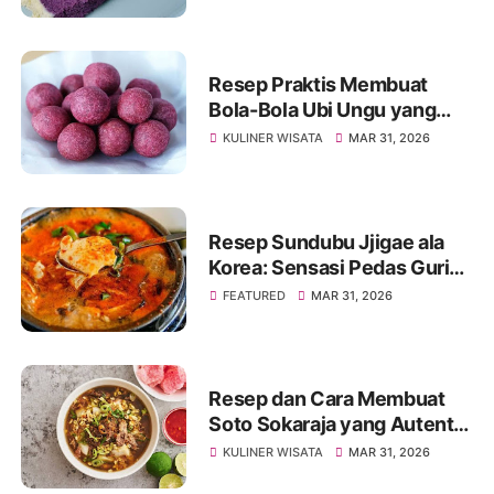
Resep Praktis Membuat
Bola-Bola Ubi Ungu yang
Manis dan Renyah
KULINER WISATA
MAR 31, 2026
Resep Sundubu Jjigae ala
Korea: Sensasi Pedas Gurih
yang Menghangatkan Tubuh
FEATURED
MAR 31, 2026
Resep dan Cara Membuat
Soto Sokaraja yang Autentik
dan Lezat
KULINER WISATA
MAR 31, 2026