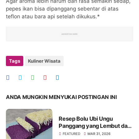
Agar aroma lebih harum dan rasa semakin sedap,
pepes ikan bisa dipanggang sebentar di atas
teflon atau bara api setelah dikukus.*
Tags
Kuliner Wisata
ANDA MUNGKIN MENYUKAI POSTINGAN INI
Resep Bolu Ubi Ungu
Panggang yang Lembut dan
Mengembang Sempurna
FEATURED
MAR 31, 2026