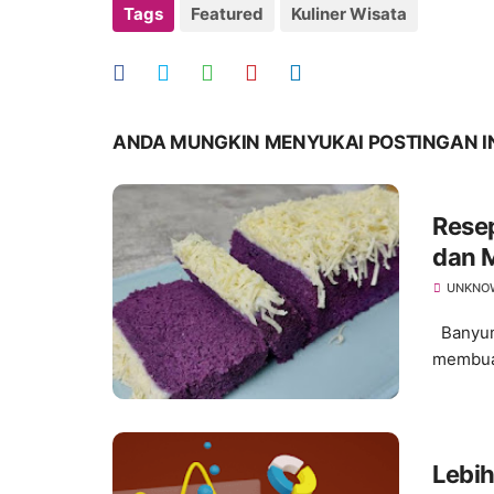
Tags
Featured
Kuliner Wisata
ANDA MUNGKIN MENYUKAI POSTINGAN I
Rese
dan 
UNKNO
Banyuma
membuat
Lebih