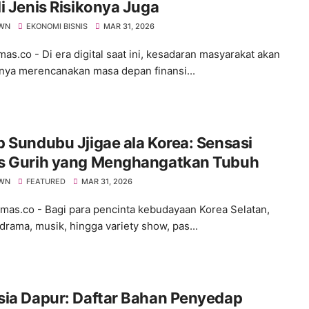
i Jenis Risikonya Juga
WN
EKONOMI BISNIS
MAR 31, 2026
s.co - ​Di era digital saat ini, kesadaran masyarakat akan
nya merencanakan masa depan finansi...
 Sundubu Jjigae ala Korea: Sensasi
s Gurih yang Menghangatkan Tubuh
WN
FEATURED
MAR 31, 2026
s.co - ​Bagi para pencinta kebudayaan Korea Selatan,
 drama, musik, hingga variety show, pas...
sia Dapur: Daftar Bahan Penyedap