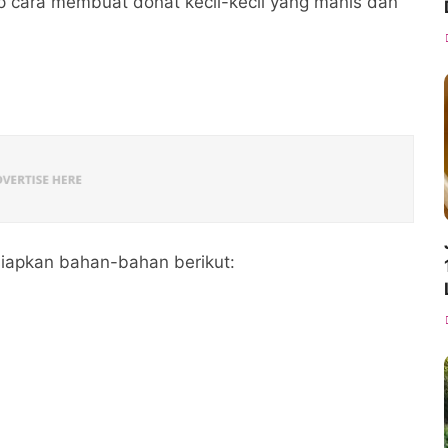
p cara membuat donat kecil-kecil yang manis dan
siapkan bahan-bahan berikut: