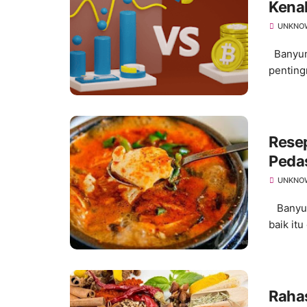
Kenal
UNKNO
Banyuma
penting
Resep
Peda
UNKNO
Banyuma
baik itu
Raha