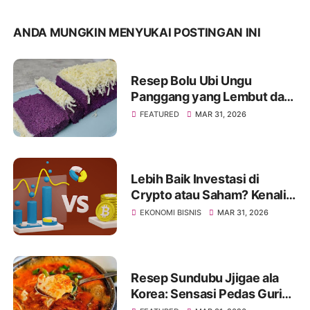
ANDA MUNGKIN MENYUKAI POSTINGAN INI
Resep Bolu Ubi Ungu
Panggang yang Lembut dan
Mengembang Sempurna
FEATURED
MAR 31, 2026
Lebih Baik Investasi di
Crypto atau Saham? Kenali
Jenis Risikonya Juga
EKONOMI BISNIS
MAR 31, 2026
Resep Sundubu Jjigae ala
Korea: Sensasi Pedas Gurih
yang Menghangatkan Tubuh