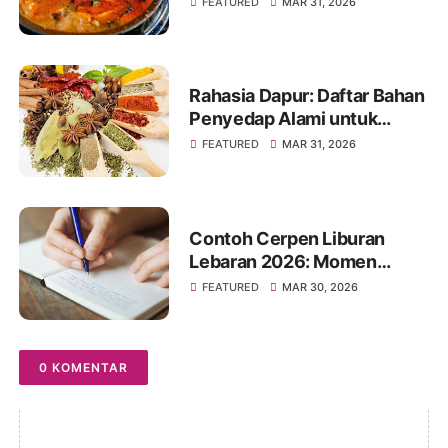
FEATURED
MAR 31, 2026
Rahasia Dapur: Daftar Bahan
Penyedap Alami untuk
Masakan Jadi Lebih Enak
FEATURED
MAR 31, 2026
Contoh Cerpen Liburan
Lebaran 2026: Momen
Hangat Penuh Kenangan
FEATURED
MAR 30, 2026
0 KOMENTAR