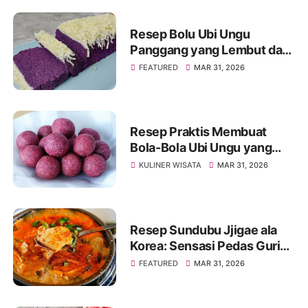
Resep Bolu Ubi Ungu
Panggang yang Lembut dan
Mengembang Sempurna
FEATURED
MAR 31, 2026
Resep Praktis Membuat
Bola-Bola Ubi Ungu yang
Manis dan Renyah
KULINER WISATA
MAR 31, 2026
Resep Sundubu Jjigae ala
Korea: Sensasi Pedas Gurih
yang Menghangatkan Tubuh
FEATURED
MAR 31, 2026