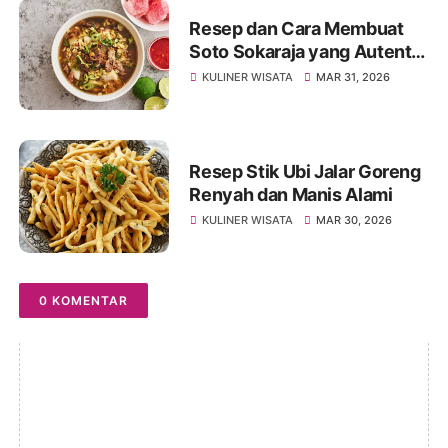
Resep dan Cara Membuat
Soto Sokaraja yang Autentik
dan Lezat
KULINER WISATA
MAR 31, 2026
Resep Stik Ubi Jalar Goreng
Renyah dan Manis Alami
KULINER WISATA
MAR 30, 2026
0 KOMENTAR