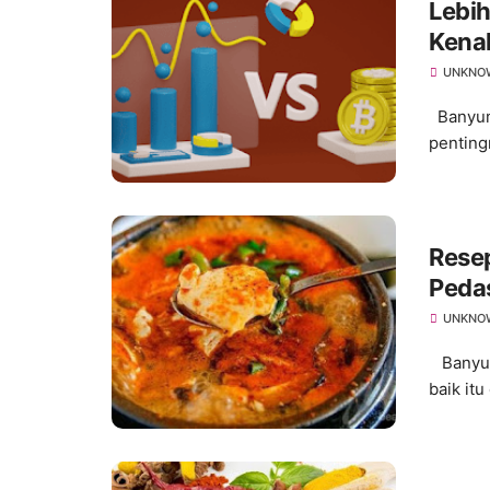
Lebih
Kenal
UNKNO
Banyuma
penting
Resep
Peda
UNKNO
Banyuma
baik itu