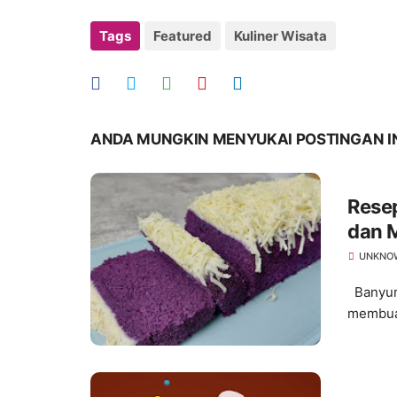
Tags
Featured
Kuliner Wisata
ANDA MUNGKIN MENYUKAI POSTINGAN I
Rese
dan 
UNKNO
Banyuma
membuat