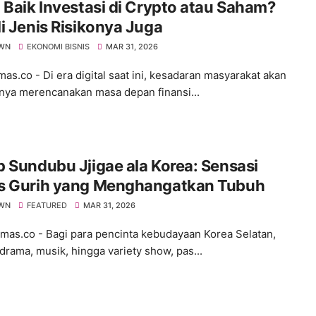
 Baik Investasi di Crypto atau Saham?
i Jenis Risikonya Juga
WN
EKONOMI BISNIS
MAR 31, 2026
s.co - ​Di era digital saat ini, kesadaran masyarakat akan
nya merencanakan masa depan finansi...
 Sundubu Jjigae ala Korea: Sensasi
s Gurih yang Menghangatkan Tubuh
WN
FEATURED
MAR 31, 2026
s.co - ​Bagi para pencinta kebudayaan Korea Selatan,
 drama, musik, hingga variety show, pas...