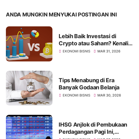
ANDA MUNGKIN MENYUKAI POSTINGAN INI
Lebih Baik Investasi di
Crypto atau Saham? Kenali
Jenis Risikonya Juga
EKONOMI BISNIS
MAR 31, 2026
Tips Menabung di Era
Banyak Godaan Belanja
EKONOMI BISNIS
MAR 30, 2026
IHSG Anjlok di Pembukaan
Perdagangan Pagi Ini,
Diprediksi Masih Akan