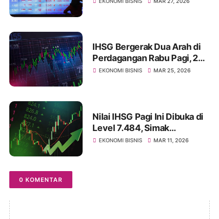
EKONOMI BISNIS
MAR 27, 2026
Merosot
IHSG Bergerak Dua Arah di
Perdagangan Rabu Pagi, 25
Maret 2026, Pasca Libur
EKONOMI BISNIS
MAR 25, 2026
Panjang
Nilai IHSG Pagi Ini Dibuka di
Level 7.484, Simak
Ulasannya
EKONOMI BISNIS
MAR 11, 2026
0 KOMENTAR