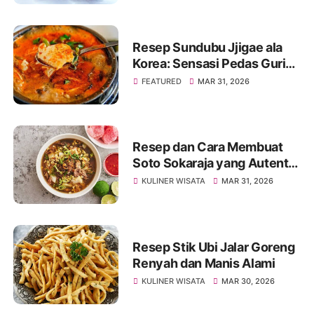
Resep Sundubu Jjigae ala
Korea: Sensasi Pedas Gurih
yang Menghangatkan Tubuh
FEATURED
MAR 31, 2026
Resep dan Cara Membuat
Soto Sokaraja yang Autentik
dan Lezat
KULINER WISATA
MAR 31, 2026
Resep Stik Ubi Jalar Goreng
Renyah dan Manis Alami
KULINER WISATA
MAR 30, 2026