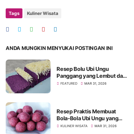
Tags
Kuliner Wisata
ANDA MUNGKIN MENYUKAI POSTINGAN INI
Resep Bolu Ubi Ungu
Panggang yang Lembut dan
Mengembang Sempurna
FEATURED
MAR 31, 2026
Resep Praktis Membuat
Bola-Bola Ubi Ungu yang
Manis dan Renyah
KULINER WISATA
MAR 31, 2026