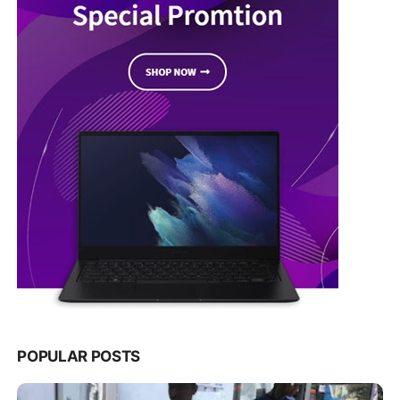
POPULAR POSTS