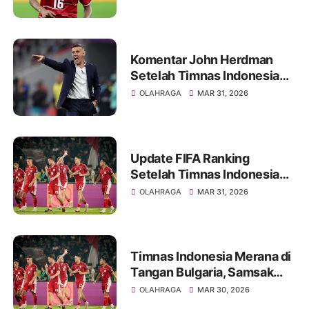
Komentar John Herdman
Setelah Timnas Indonesia
Kalah Tipis dari Bulgaria
OLAHRAGA
MAR 31, 2026
Update FIFA Ranking
Setelah Timnas Indonesia
Kalah Dari Bulgaria
OLAHRAGA
MAR 31, 2026
Timnas Indonesia Merana di
Tangan Bulgaria, Samsak
Tinju Eropa Menang Tipis
OLAHRAGA
MAR 30, 2026