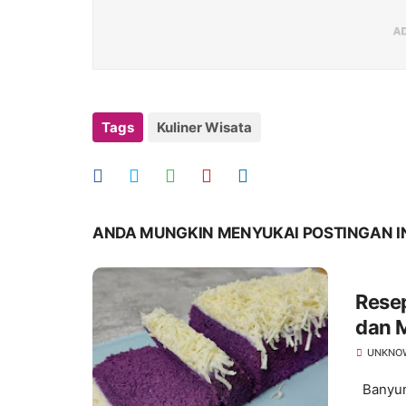
Tags
Kuliner Wisata
ANDA MUNGKIN MENYUKAI POSTINGAN I
Rese
dan 
UNKNO
Banyuma