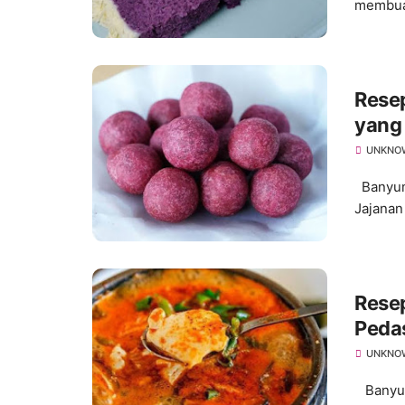
membuat
Rese
yang
UNKNO
Banyuma
Jajanan 
Resep
Peda
UNKNO
Banyuma