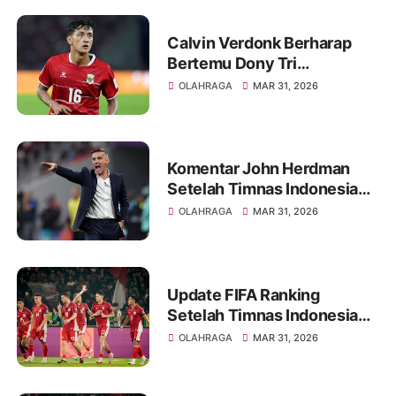
Calvin Verdonk Berharap
Bertemu Dony Tri
Pamungkas di Eropa
OLAHRAGA
MAR 31, 2026
Komentar John Herdman
Setelah Timnas Indonesia
Kalah Tipis dari Bulgaria
OLAHRAGA
MAR 31, 2026
Update FIFA Ranking
Setelah Timnas Indonesia
Kalah Dari Bulgaria
OLAHRAGA
MAR 31, 2026