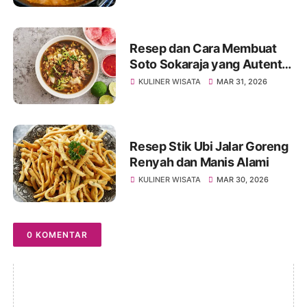
Resep dan Cara Membuat
Soto Sokaraja yang Autentik
dan Lezat
KULINER WISATA
MAR 31, 2026
Resep Stik Ubi Jalar Goreng
Renyah dan Manis Alami
KULINER WISATA
MAR 30, 2026
0 KOMENTAR