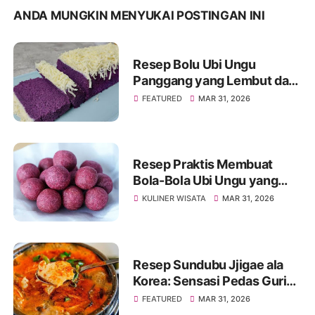
ANDA MUNGKIN MENYUKAI POSTINGAN INI
Resep Bolu Ubi Ungu
Panggang yang Lembut dan
Mengembang Sempurna
FEATURED
MAR 31, 2026
Resep Praktis Membuat
Bola-Bola Ubi Ungu yang
Manis dan Renyah
KULINER WISATA
MAR 31, 2026
Resep Sundubu Jjigae ala
Korea: Sensasi Pedas Gurih
yang Menghangatkan Tubuh
FEATURED
MAR 31, 2026