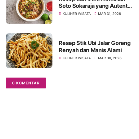
Soto Sokaraja yang Autentik
dan Lezat
KULINER WISATA
MAR 31, 2026
Resep Stik Ubi Jalar Goreng
Renyah dan Manis Alami
KULINER WISATA
MAR 30, 2026
0 KOMENTAR