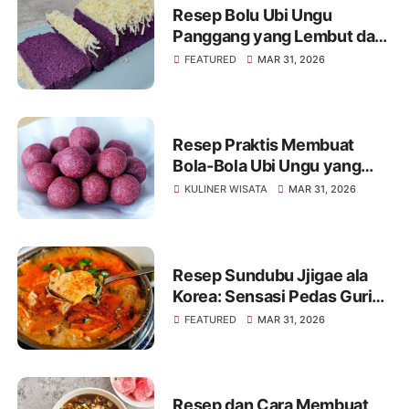
Resep Bolu Ubi Ungu
Panggang yang Lembut dan
Mengembang Sempurna
FEATURED
MAR 31, 2026
Resep Praktis Membuat
Bola-Bola Ubi Ungu yang
Manis dan Renyah
KULINER WISATA
MAR 31, 2026
Resep Sundubu Jjigae ala
Korea: Sensasi Pedas Gurih
yang Menghangatkan Tubuh
FEATURED
MAR 31, 2026
Resep dan Cara Membuat