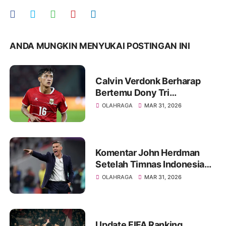
ANDA MUNGKIN MENYUKAI POSTINGAN INI
Calvin Verdonk Berharap
Bertemu Dony Tri
Pamungkas di Eropa
OLAHRAGA
MAR 31, 2026
Komentar John Herdman
Setelah Timnas Indonesia
Kalah Tipis dari Bulgaria
OLAHRAGA
MAR 31, 2026
Update FIFA Ranking