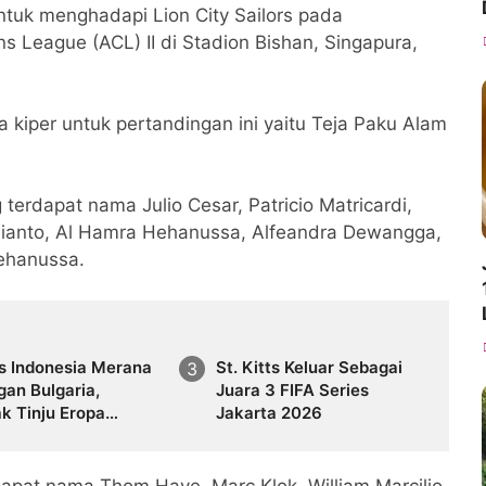
k menghadapi Lion City Sailors pada
 League (ACL) II di Stadion Bishan, Singapura,
iper untuk pertandingan ini yaitu Teja Paku Alam
terdapat nama Julio Cesar, Patricio Matricardi,
udianto, Al Hamra Hehanussa, Alfeandra Dewangga,
ehanussa.
s Indonesia Merana
St. Kitts Keluar Sebagai
gan Bulgaria,
Juara 3 FIFA Series
k Tinju Eropa
Jakarta 2026
g Tipis
apat nama Thom Haye, Marc Klok, William Marcilio,