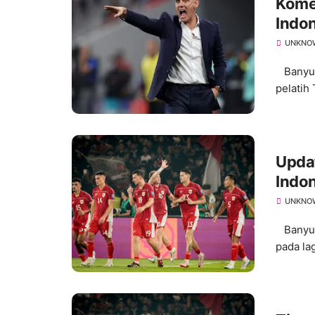
Kome
Indon
UNKNO
Banyum
pelatih
Updat
Indon
UNKNO
Banyuma
pada lag