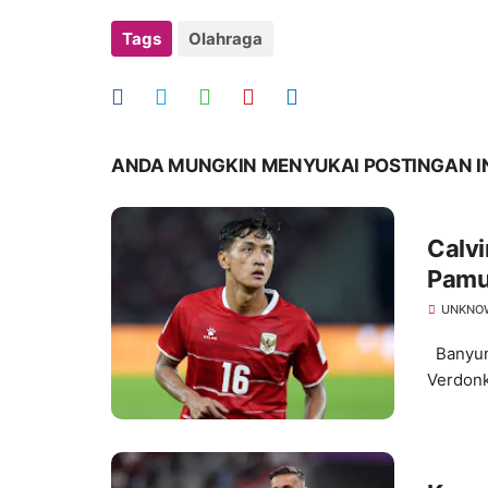
Tags
Olahraga
ANDA MUNGKIN MENYUKAI POSTINGAN I
Calvi
Pamu
UNKNO
Banyuma
Verdonk