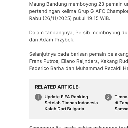
Maung Bandung memboyong 23 pemain untu
pertandingan kelima Grup G AFC Champions
Rabu (26/11/2025) pukul 19.15 WIB.
Dalam tandangnya, Persib memboyong dua k
dan Adam Przybek.
Selanjutnya pada barisan pemain belakang 
Frans Putros, Eliano Reijnders, Kakang R
Federico Barba dan Muhammad Rezaldi H
RELATED ARTICLE
Update FIFA Ranking
Timna
Setelah Timnas Indonesia
di Tan
Kalah Dari Bulgaria
Samsa
Menan
Sementara itu, pada sektor gelandang terd