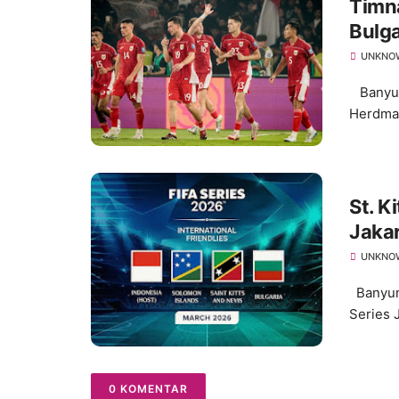
Timn
Bulga
UNKNO
Banyuma
Herdman 
St. K
Jaka
UNKNO
Banyuma
Series 
0 KOMENTAR