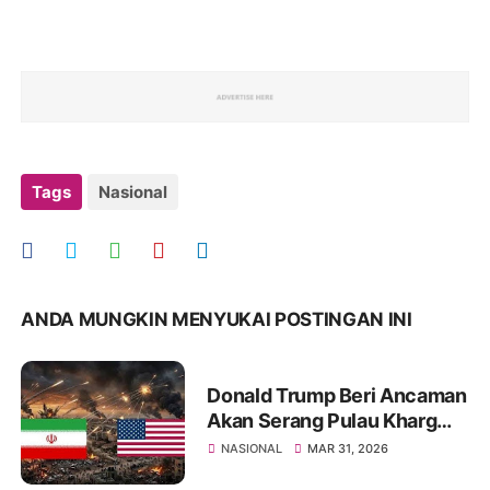
Tags
Nasional
ANDA MUNGKIN MENYUKAI POSTINGAN INI
Donald Trump Beri Ancaman
Akan Serang Pulau Kharg
Bila Kesepakatan Damai
NASIONAL
MAR 31, 2026
dengan Iran Gagal