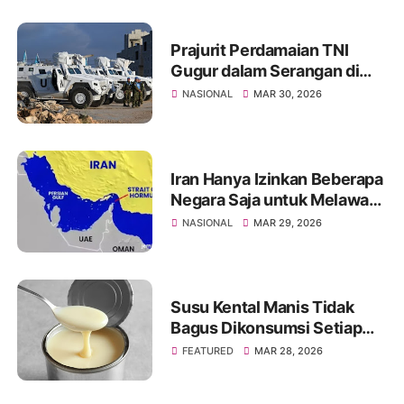
Prajurit Perdamaian TNI
Gugur dalam Serangan di
Libanon, Israel Diduga yang
NASIONAL
MAR 30, 2026
Menyerang
Iran Hanya Izinkan Beberapa
Negara Saja untuk Melawati
Selat Hormuz, Ini Daftarnya
NASIONAL
MAR 29, 2026
Susu Kental Manis Tidak
Bagus Dikonsumsi Setiap
Hari? Simak Penjelasannya
FEATURED
MAR 28, 2026