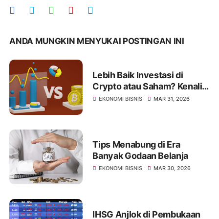
ANDA MUNGKIN MENYUKAI POSTINGAN INI
Lebih Baik Investasi di
Crypto atau Saham? Kenali
Jenis Risikonya Juga
EKONOMI BISNIS
MAR 31, 2026
Tips Menabung di Era
Banyak Godaan Belanja
EKONOMI BISNIS
MAR 30, 2026
IHSG Anjlok di Pembukaan