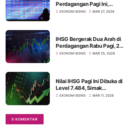
Perdagangan Pagi Ini,
Diprediksi Masih Akan
EKONOMI BISNIS
MAR 27, 2026
Merosot
IHSG Bergerak Dua Arah di
Perdagangan Rabu Pagi, 25
Maret 2026, Pasca Libur
EKONOMI BISNIS
MAR 25, 2026
Panjang
Nilai IHSG Pagi Ini Dibuka di
Level 7.484, Simak
Ulasannya
EKONOMI BISNIS
MAR 11, 2026
0 KOMENTAR