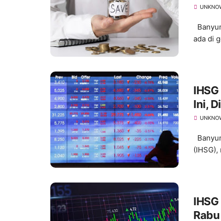
UNKNO
Banyumas
ada di 
IHSG
Ini, 
UNKNO
Banyum
(IHSG), 
IHSG
Rabu 