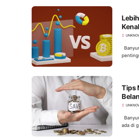
Lebih
Kenal
UNKNO
Banyuma
penting
Tips
Belan
UNKNO
Banyumas
ada di 