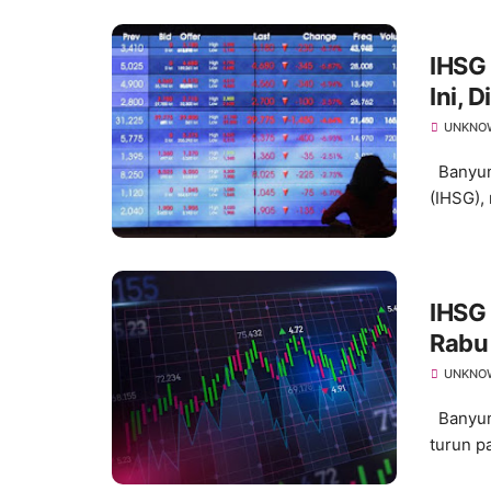
IHSG
Ini, 
UNKNO
Banyum
(IHSG), 
IHSG
Rabu 
Panj
UNKNO
Banyuma
turun p