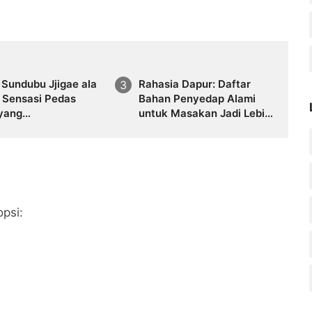
Sundubu Jjigae ala
Rahasia Dapur: Daftar
: Sensasi Pedas
Bahan Penyedap Alami
 yang
untuk Masakan Jadi Lebih
angatkan Tubuh
Enak
opsi: