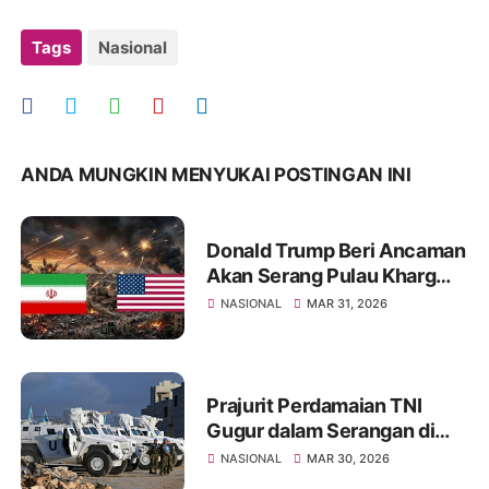
Tags
Nasional
ANDA MUNGKIN MENYUKAI POSTINGAN INI
Donald Trump Beri Ancaman
Akan Serang Pulau Kharg
Bila Kesepakatan Damai
NASIONAL
MAR 31, 2026
dengan Iran Gagal
Prajurit Perdamaian TNI
Gugur dalam Serangan di
Libanon, Israel Diduga yang
NASIONAL
MAR 30, 2026
Menyerang