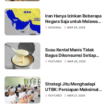
Iran Hanya Izinkan Beberapa
Negara Saja untuk Melawati
Selat Hormuz, Ini Daftarnya
NASIONAL
MAR 29, 2026
Susu Kental Manis Tidak
Bagus Dikonsumsi Setiap
Hari? Simak Penjelasannya
FEATURED
MAR 28, 2026
Strategi Jitu Menghadapi
UTBK: Persiapan Maksimal
untuk Hasil Optimal
FEATURED
MAR 27, 2026