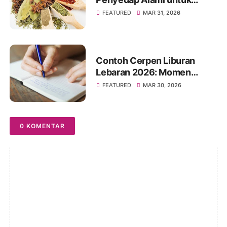
Masakan Jadi Lebih Enak
FEATURED
MAR 31, 2026
Contoh Cerpen Liburan
Lebaran 2026: Momen
Hangat Penuh Kenangan
FEATURED
MAR 30, 2026
0 KOMENTAR