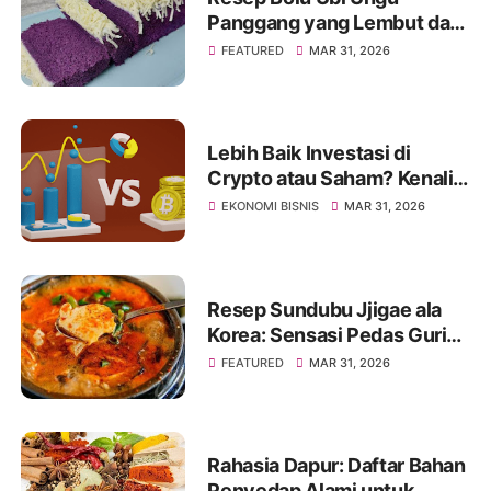
Panggang yang Lembut dan
Mengembang Sempurna
FEATURED
MAR 31, 2026
Lebih Baik Investasi di
Crypto atau Saham? Kenali
Jenis Risikonya Juga
EKONOMI BISNIS
MAR 31, 2026
Resep Sundubu Jjigae ala
Korea: Sensasi Pedas Gurih
yang Menghangatkan Tubuh
FEATURED
MAR 31, 2026
Rahasia Dapur: Daftar Bahan
Penyedap Alami untuk