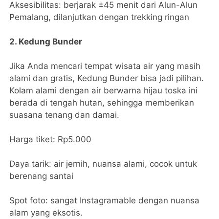
Aksesibilitas: berjarak ±45 menit dari Alun-Alun
Pemalang, dilanjutkan dengan trekking ringan
2. Kedung Bunder
Jika Anda mencari tempat wisata air yang masih
alami dan gratis, Kedung Bunder bisa jadi pilihan.
Kolam alami dengan air berwarna hijau toska ini
berada di tengah hutan, sehingga memberikan
suasana tenang dan damai.
Harga tiket: Rp5.000
Daya tarik: air jernih, nuansa alami, cocok untuk
berenang santai
Spot foto: sangat Instagramable dengan nuansa
alam yang eksotis.