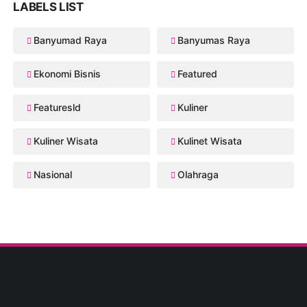
LABELS LIST
Banyumad Raya
Banyumas Raya
Ekonomi Bisnis
Featured
Featuresld
Kuliner
Kuliner Wisata
Kulinet Wisata
Nasional
Olahraga