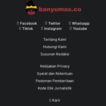
Facebook
Twitter
Whatsapp
Tiktok
Instagram
Youtube
Tentang Kami
Hubungi Kami
Susunan Redaksi
Kebijakan Privacy
Syarat dan Ketentuan
Pedoman Pemberitaan
Kode Etik Jurnalistik
Karir