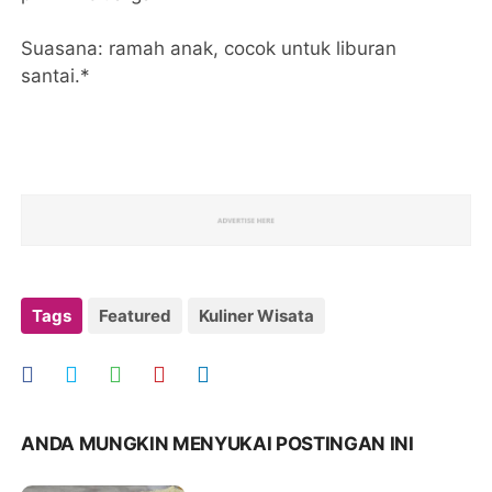
Suasana: ramah anak, cocok untuk liburan
santai.*
Tags
Featured
Kuliner Wisata
ANDA MUNGKIN MENYUKAI POSTINGAN INI