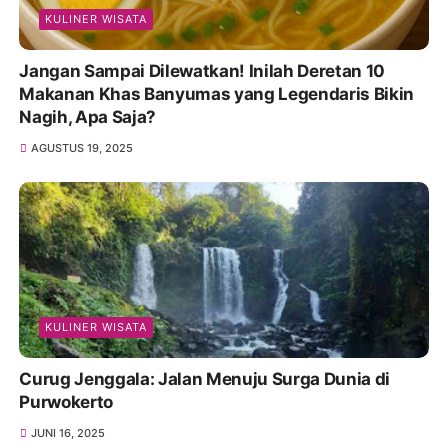
KULINER WISATA
Jangan Sampai Dilewatkan! Inilah Deretan 10
Makanan Khas Banyumas yang Legendaris Bikin
Nagih, Apa Saja?
AGUSTUS 19, 2025
KULINER WISATA
Curug Jenggala: Jalan Menuju Surga Dunia di
Purwokerto
JUNI 16, 2025