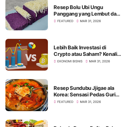
Resep Bolu Ubi Ungu
Panggang yang Lembut dan
Mengembang Sempurna
FEATURED
MAR 31, 2026
Lebih Baik Investasi di
Crypto atau Saham? Kenali
Jenis Risikonya Juga
EKONOMI BISNIS
MAR 31, 2026
Resep Sundubu Jjigae ala
Korea: Sensasi Pedas Gurih
yang Menghangatkan Tubuh
FEATURED
MAR 31, 2026