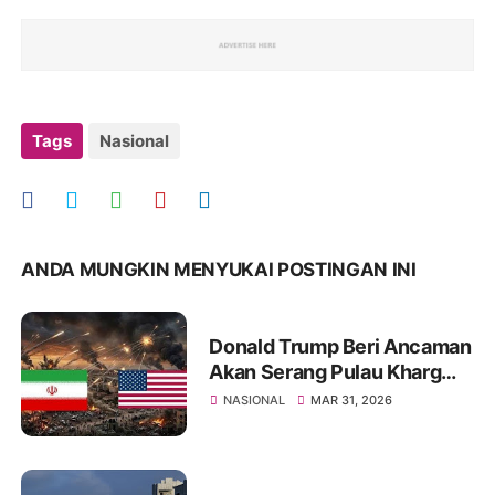
Tags
Nasional
ANDA MUNGKIN MENYUKAI POSTINGAN INI
Donald Trump Beri Ancaman
Akan Serang Pulau Kharg
Bila Kesepakatan Damai
NASIONAL
MAR 31, 2026
dengan Iran Gagal