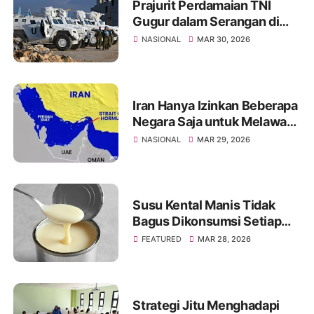
Prajurit Perdamaian TNI
Gugur dalam Serangan di
Libanon, Israel Diduga yang
NASIONAL
MAR 30, 2026
Menyerang
Iran Hanya Izinkan Beberapa
Negara Saja untuk Melawati
Selat Hormuz, Ini Daftarnya
NASIONAL
MAR 29, 2026
Susu Kental Manis Tidak
Bagus Dikonsumsi Setiap
Hari? Simak Penjelasannya
FEATURED
MAR 28, 2026
Strategi Jitu Menghadapi