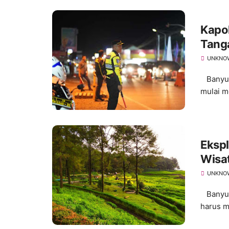
Kapo
Tanga
UNKNO
Banyuma
mulai me
Ekspl
Wisa
UNKNO
Banyuma
harus m