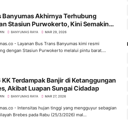
s Banyumas Akhirnya Terhubung
an Stasiun Purwokerto, Kini Semakin
 Jangkauannya
WN
BANYUMAS RAYA
MAR 29, 2026
s.co - Layanan Bus Trans Banyumas kimi resmi
ng dengan Stasiun Purwokerto melalui pintu barat....
6 KK Terdampak Banjir di Ketanggungan
s, Akibat Luapan Sungai Cidadap
WN
BANYUMAS RAYA
MAR 27, 2026
s.co - Intensitas hujan tinggi yang mengguyur sebagian
ilayah Brebes pada Rabu (25/3/2026) mal...