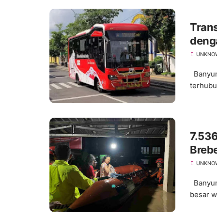
Tran
deng
Luas
UNKNO
Banyuma
terhubu
7.53
Brebe
UNKNO
Banyuma
besar w