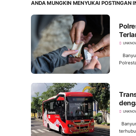
ANDA MUNGKIN MENYUKAI POSTINGAN I
Polr
Terla
UNKNO
Banyuma
Polrest
Tran
deng
Luas
UNKNO
Banyuma
terhubu