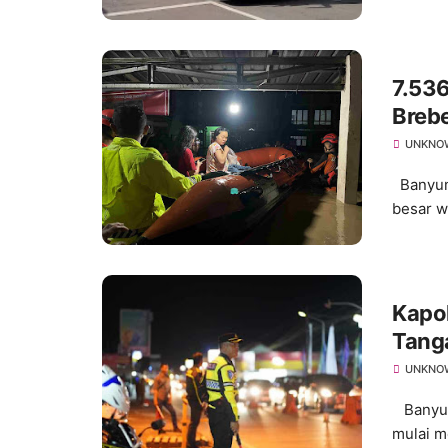
7.53
Brebe
UNKNO
Banyuma
besar w
Kapo
Tanga
UNKNO
Banyuma
mulai me