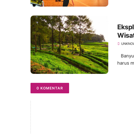
Ekspl
Wisa
UNKNO
Banyuma
harus m
0 KOMENTAR