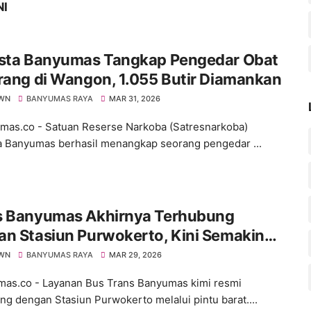
NI
esta Banyumas Tangkap Pengedar Obat
rang di Wangon, 1.055 Butir Diamankan
WN
BANYUMAS RAYA
MAR 31, 2026
s.co - Satuan Reserse Narkoba (Satresnarkoba)
a Banyumas berhasil menangkap seorang pengedar ...
s Banyumas Akhirnya Terhubung
an Stasiun Purwokerto, Kini Semakin
 Jangkauannya
WN
BANYUMAS RAYA
MAR 29, 2026
s.co - Layanan Bus Trans Banyumas kimi resmi
ng dengan Stasiun Purwokerto melalui pintu barat....