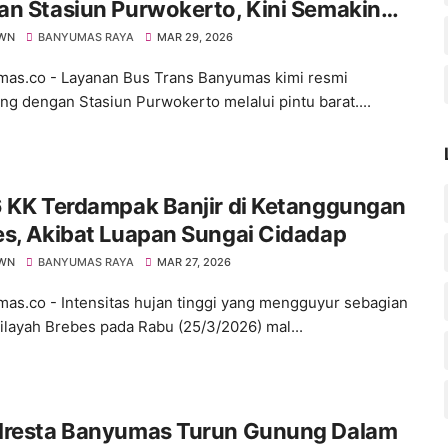
an Stasiun Purwokerto, Kini Semakin
 Jangkauannya
WN
BANYUMAS RAYA
MAR 29, 2026
s.co - Layanan Bus Trans Banyumas kimi resmi
ng dengan Stasiun Purwokerto melalui pintu barat....
6 KK Terdampak Banjir di Ketanggungan
s, Akibat Luapan Sungai Cidadap
WN
BANYUMAS RAYA
MAR 27, 2026
s.co - Intensitas hujan tinggi yang mengguyur sebagian
ilayah Brebes pada Rabu (25/3/2026) mal...
lresta Banyumas Turun Gunung Dalam