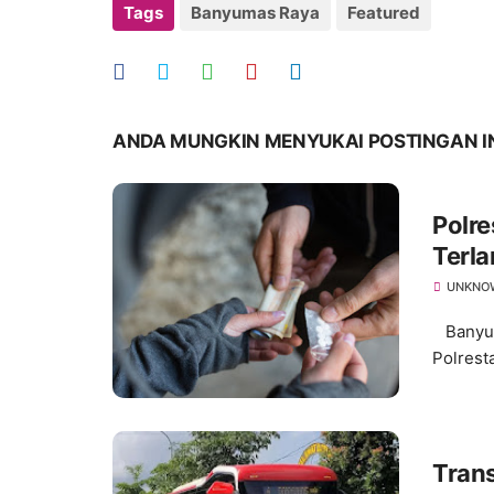
Tags
Banyumas Raya
Featured
ANDA MUNGKIN MENYUKAI POSTINGAN I
Polr
Terla
UNKNO
Banyuma
Polrest
Tran