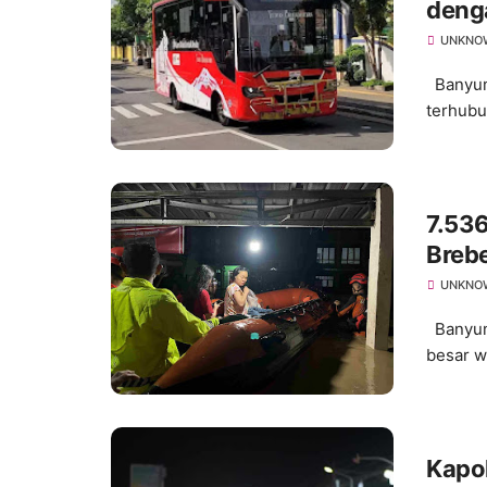
deng
Luas
UNKNO
Banyuma
terhubu
7.53
Brebe
UNKNO
Banyuma
besar w
Kapo