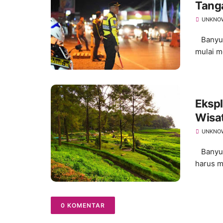
Tanga
UNKNO
Banyuma
mulai me
Ekspl
Wisa
UNKNO
Banyuma
harus m
0 KOMENTAR