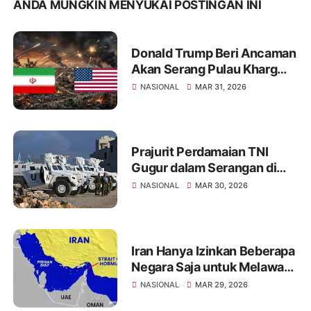
ANDA MUNGKIN MENYUKAI POSTINGAN INI
Donald Trump Beri Ancaman
Akan Serang Pulau Kharg
Bila Kesepakatan Damai
NASIONAL
MAR 31, 2026
dengan Iran Gagal
Prajurit Perdamaian TNI
Gugur dalam Serangan di
Libanon, Israel Diduga yang
NASIONAL
MAR 30, 2026
Menyerang
Iran Hanya Izinkan Beberapa
Negara Saja untuk Melawati
Selat Hormuz, Ini Daftarnya
NASIONAL
MAR 29, 2026