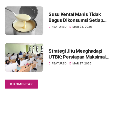
Susu Kental Manis Tidak
Bagus Dikonsumsi Setiap
Hari? Simak Penjelasannya
FEATURED
MAR 28, 2026
Strategi Jitu Menghadapi
UTBK: Persiapan Maksimal
untuk Hasil Optimal
FEATURED
MAR 27, 2026
0 KOMENTAR