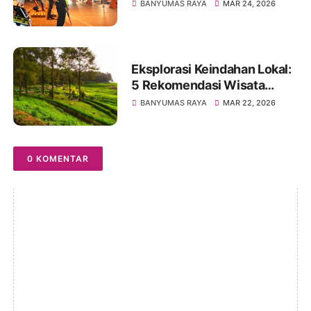
Balik Lebaran 2026
BANYUMAS RAYA
MAR 24, 2026
Eksplorasi Keindahan Lokal:
5 Rekomendasi Wisata
Banyumas untuk Libur
BANYUMAS RAYA
MAR 22, 2026
Lebaran 2026
0 KOMENTAR