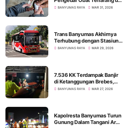
Pengedar Obat Terlarang di
Wangon, 1.055 Butir
BANYUMAS RAYA
MAR 31, 2026
Diamankan
Trans Banyumas Akhirnya
Terhubung dengan Stasiun
Purwokerto, Kini Semakin
BANYUMAS RAYA
MAR 29, 2026
Luas Jangkauannya
7.536 KK Terdampak Banjir
di Ketanggungan Brebes,
Akibat Luapan Sungai
BANYUMAS RAYA
MAR 27, 2026
Cidadap
Kapolresta Banyumas Turun
Gunung Dalam Tangani Arus