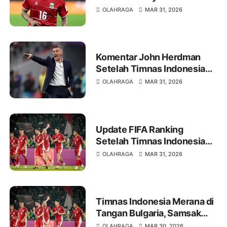
Pamungkas di Eropa
OLAHRAGA
MAR 31, 2026
Komentar John Herdman
Setelah Timnas Indonesia
Kalah Tipis dari Bulgaria
OLAHRAGA
MAR 31, 2026
Update FIFA Ranking
Setelah Timnas Indonesia
Kalah Dari Bulgaria
OLAHRAGA
MAR 31, 2026
Timnas Indonesia Merana di
Tangan Bulgaria, Samsak
Tinju Eropa Menang Tipis
OLAHRAGA
MAR 30, 2026