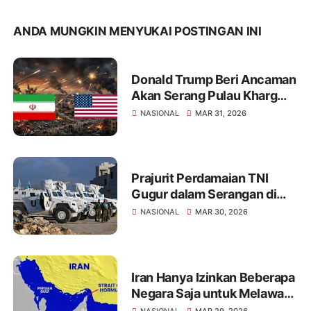
ANDA MUNGKIN MENYUKAI POSTINGAN INI
Donald Trump Beri Ancaman
Akan Serang Pulau Kharg
Bila Kesepakatan Damai
NASIONAL
MAR 31, 2026
dengan Iran Gagal
Prajurit Perdamaian TNI
Gugur dalam Serangan di
Libanon, Israel Diduga yang
NASIONAL
MAR 30, 2026
Menyerang
Iran Hanya Izinkan Beberapa
Negara Saja untuk Melawati
Selat Hormuz, Ini Daftarnya
NASIONAL
MAR 29, 2026