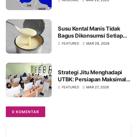
Susu Kental Manis Tidak
Bagus Dikonsumsi Setiap
Hari? Simak Penjelasannya
FEATURED
MAR 28, 2026
Strategi Jitu Menghadapi
UTBK: Persiapan Maksimal
untuk Hasil Optimal
FEATURED
MAR 27, 2026
0 KOMENTAR