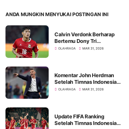
ANDA MUNGKIN MENYUKAI POSTINGAN INI
Calvin Verdonk Berharap
Bertemu Dony Tri
Pamungkas di Eropa
OLAHRAGA
MAR 31, 2026
Komentar John Herdman
Setelah Timnas Indonesia
Kalah Tipis dari Bulgaria
OLAHRAGA
MAR 31, 2026
Update FIFA Ranking
Setelah Timnas Indonesia