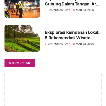
Gunung Dalam Tangani Arus
Balik Lebaran 2026
BANYUMAS RAYA
MAR 24, 2026
Eksplorasi Keindahan Lokal:
5 Rekomendasi Wisata
Banyumas untuk Libur
BANYUMAS RAYA
MAR 22, 2026
Lebaran 2026
0 KOMENTAR