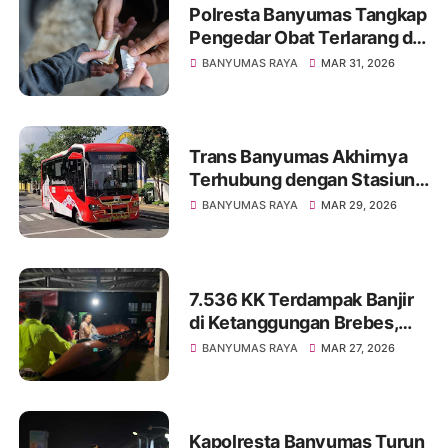
Polresta Banyumas Tangkap
Pengedar Obat Terlarang di
Wangon, 1.055 Butir
BANYUMAS RAYA
MAR 31, 2026
Diamankan
Trans Banyumas Akhirnya
Terhubung dengan Stasiun
Purwokerto, Kini Semakin
BANYUMAS RAYA
MAR 29, 2026
Luas Jangkauannya
7.536 KK Terdampak Banjir
di Ketanggungan Brebes,
Akibat Luapan Sungai
BANYUMAS RAYA
MAR 27, 2026
Cidadap
Kapolresta Banyumas Turun