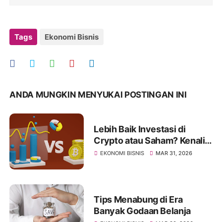
Tags
Ekonomi Bisnis
ANDA MUNGKIN MENYUKAI POSTINGAN INI
Lebih Baik Investasi di
Crypto atau Saham? Kenali
Jenis Risikonya Juga
EKONOMI BISNIS
MAR 31, 2026
Tips Menabung di Era
Banyak Godaan Belanja