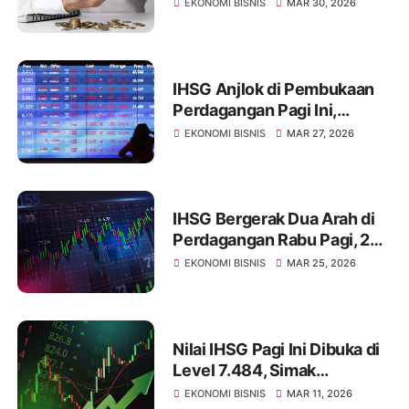
EKONOMI BISNIS
MAR 30, 2026
IHSG Anjlok di Pembukaan
Perdagangan Pagi Ini,
Diprediksi Masih Akan
EKONOMI BISNIS
MAR 27, 2026
Merosot
IHSG Bergerak Dua Arah di
Perdagangan Rabu Pagi, 25
Maret 2026, Pasca Libur
EKONOMI BISNIS
MAR 25, 2026
Panjang
Nilai IHSG Pagi Ini Dibuka di
Level 7.484, Simak
Ulasannya
EKONOMI BISNIS
MAR 11, 2026