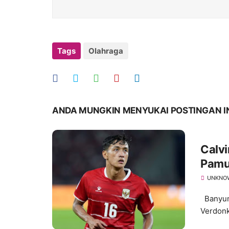
Tags
Olahraga
ANDA MUNGKIN MENYUKAI POSTINGAN I
Calvi
Pamu
UNKNO
Banyuma
Verdonk