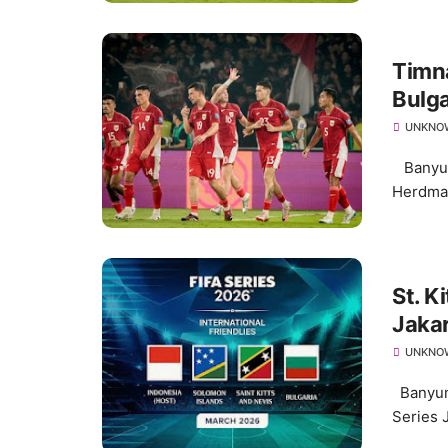
Timn
Bulga
UNKNO
Banyuma
Herdman 
St. K
Jaka
UNKNO
Banyuma
Series 