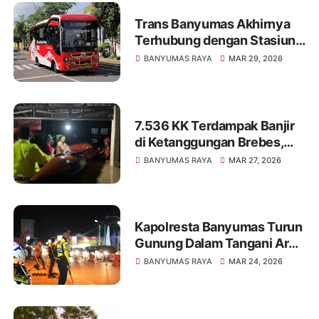
Trans Banyumas Akhirnya
Terhubung dengan Stasiun
Purwokerto, Kini Semakin
BANYUMAS RAYA
MAR 29, 2026
Luas Jangkauannya
7.536 KK Terdampak Banjir
di Ketanggungan Brebes,
Akibat Luapan Sungai
BANYUMAS RAYA
MAR 27, 2026
Cidadap
Kapolresta Banyumas Turun
Gunung Dalam Tangani Arus
Balik Lebaran 2026
BANYUMAS RAYA
MAR 24, 2026