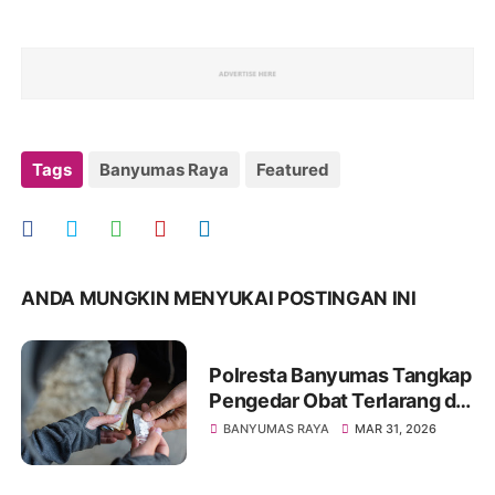
Tags
Banyumas Raya
Featured
ANDA MUNGKIN MENYUKAI POSTINGAN INI
Polresta Banyumas Tangkap
Pengedar Obat Terlarang di
Wangon, 1.055 Butir
BANYUMAS RAYA
MAR 31, 2026
Diamankan